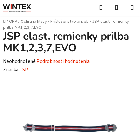
Prejsť
Hľadať
NÁKUP
na
KOŠÍK
obsah
Domov
/
OPP
/
Ochrana hlavy
/
Príslušenstvo prilieb
/
JSP elast. remienky
prilba MK1,2,3,7,EVO
JSP elast. remienky prilba
MK1,2,3,7,EVO
Priemerné
Neohodnotené
Podrobnosti hodnotenia
hodnotenie
Značka:
JSP
produktu
je
0,0
z
5
hviezdičiek.