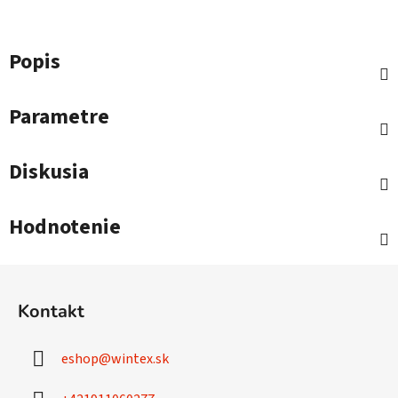
Popis
Parametre
Diskusia
Hodnotenie
Z
á
Kontakt
p
ä
eshop
@
wintex.sk
t
i