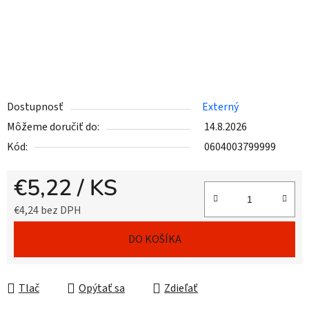
Dostupnosť
Externý
Môžeme doručiť do:
14.8.2026
Kód:
0604003799999
€5,22
/ KS
€4,24 bez DPH
Jednotková cena:
DO KOŠÍKA
Tlač
Opýtať sa
Zdieľať