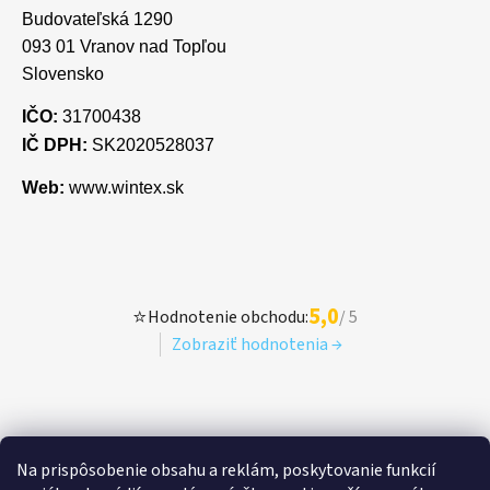
Budovateľská 1290
093 01 Vranov nad Topľou
Slovensko
IČO:
31700438
IČ DPH:
SK2020528037
Web:
www.wintex.sk
5,0
⭐
Hodnotenie obchodu:
/ 5
Zobraziť hodnotenia →
Na prispôsobenie obsahu a reklám, poskytovanie funkcií