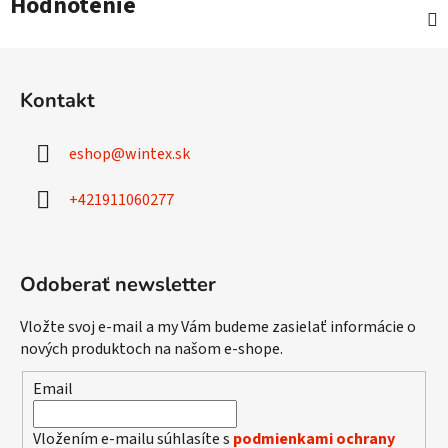
Hodnotenie
Z
á
Kontakt
p
ä
eshop
@
wintex.sk
t
i
+421911060277
e
Odoberať newsletter
Vložte svoj e-mail a my Vám budeme zasielať informácie o
nových produktoch na našom e-shope.
Email
Vložením e-mailu súhlasíte s
podmienkami ochrany