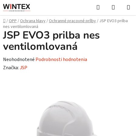
Prejsť
Hľadať
NÁKUP
na
KOŠÍK
obsah
Domov
/
OPP
/
Ochrana hlavy
/
Ochranné pracovné prílby
/
JSP EVO3 prilba
nes ventilomlovaná
JSP EVO3 prilba nes
ventilomlovaná
Priemerné
Neohodnotené
Podrobnosti hodnotenia
hodnotenie
Značka:
JSP
produktu
je
0,0
z
5
hviezdičiek.