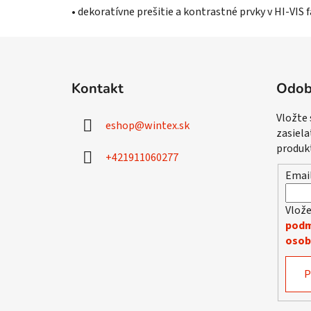
• dekoratívne prešitie a kontrastné prvky v HI-VIS 
Z
á
Kontakt
Odob
p
ä
Vložte
eshop
@
wintex.sk
t
zasiela
i
produk
+421911060277
e
Emai
Vlože
podm
osob
P