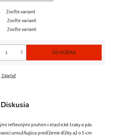
Zvoľte variant
Zvoľte variant
Zvoľte variant
DO KOŠÍKA
Zdieľať
Diskusia
ými reflexnými pruhmi • elastické traky a pás
havici umožňujúca predĺženie dĺžky až o 5 cm