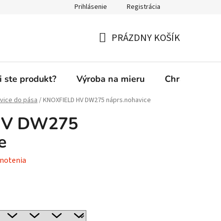
Prihlásenie
Registrácia
PRÁZDNY KOŠÍK
NÁKUPNÝ
KOŠÍK
i ste produkt?
Výroba na mieru
Chránená die
vice do pása
/
KNOXFIELD HV DW275 náprs.nohavice
HV DW275
e
notenia