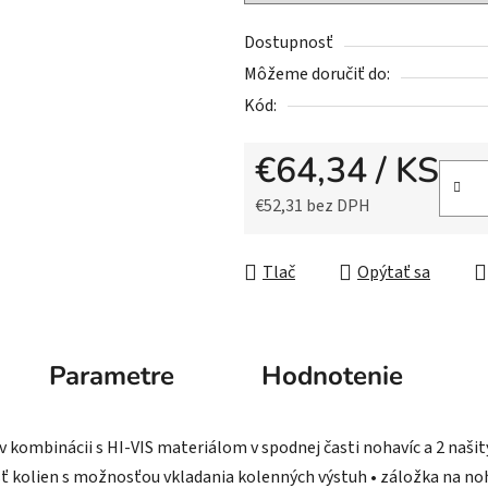
z
5
Dostupnosť
hviezdičiek.
Môžeme doručiť do:
Kód:
€64,34
/ KS
€52,31 bez DPH
Jednotková cena:
Tlač
Opýtať sa
Parametre
Hodnotenie
 kombinácii s HI-VIS materiálom v spodnej časti nohavíc a 2 našit
asť kolien s možnosťou vkladania kolenných výstuh • záložka na no