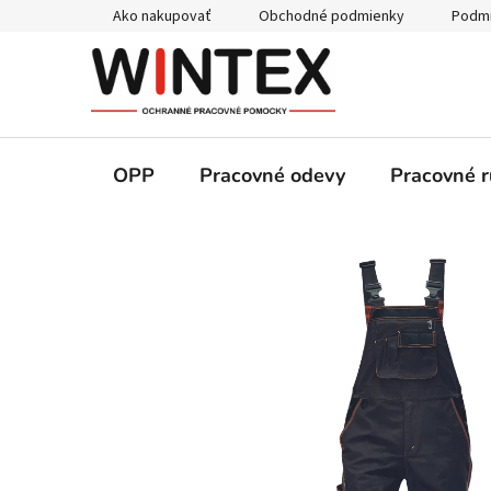
Prejsť
Ako nakupovať
Obchodné podmienky
Podmi
na
obsah
OPP
Pracovné odevy
Pracovné r