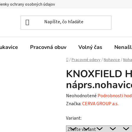
enky ochrany osobných údajov
ukavice
Pracovná obuv
Volný čas
Nenašl
Domov
/
Pracovné odevy
/
Nohavice
/
Noha
KNOXFIELD 
náprs.nohavic
Priemerné
Neohodnotené
Podrobnosti hod
hodnotenie
Značka:
CERVA GROUP a.s.
produktu
Variant:
je
0,0