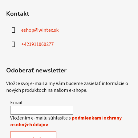
Z
á
Kontakt
p
ä
eshop
@
wintex.sk
t
i
+421911060277
e
Odoberať newsletter
Vložte svoj e-mail a my Vám budeme zasielať informácie o
nových produktoch na našom e-shope.
Email
Vložením e-mailu súhlasíte s
podmienkami ochrany
osobných údajov