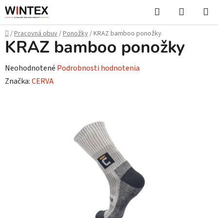
Prejsť
Hľadať
NÁKUP
na
KOŠÍK
obsah
Domov
/
Pracovná obuv
/
Ponožky
/
KRAZ bamboo ponožky
KRAZ bamboo ponožky
Priemerné
Neohodnotené
Podrobnosti hodnotenia
hodnotenie
Značka:
CERVA
produktu
je
0,0
z
5
hviezdičiek.