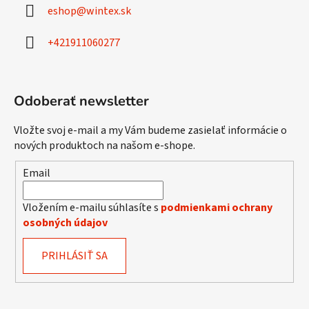
ä
eshop
@
wintex.sk
t
i
+421911060277
e
Odoberať newsletter
Vložte svoj e-mail a my Vám budeme zasielať informácie o
nových produktoch na našom e-shope.
Email
Vložením e-mailu súhlasíte s
podmienkami ochrany
osobných údajov
PRIHLÁSIŤ SA