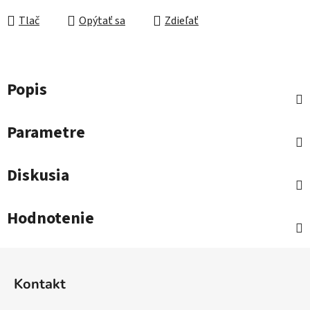
Tlač
Opýtať sa
Zdieľať
Popis
Parametre
Diskusia
Hodnotenie
Z
á
Kontakt
p