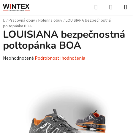
Prejsť
Hľadať
NÁKUP
na
KOŠÍK
obsah
Domov
/
Pracovná obuv
/
Holenná obuv
/
LOUISIANA bezpečnostná
poltopánka BOA
LOUISIANA bezpečnostná
poltopánka BOA
Priemerné
Neohodnotené
Podrobnosti hodnotenia
hodnotenie
produktu
je
0,0
z
5
hviezdičiek.