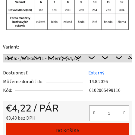
Variant:
Dostupnosť
Externý
Môžeme doručiť do:
14.8.2026
Kód:
0102005499110
€4,22
/ PÁR
€3,43 bez DPH
Jednotková cena:
DO KOŠÍKA