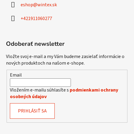
ä
eshop
@
wintex.sk
t
i
+421911060277
e
Odoberať newsletter
Vložte svoj e-mail a my Vám budeme zasielať informácie o
nových produktoch na našom e-shope.
Email
Vložením e-mailu súhlasíte s
podmienkami ochrany
osobných údajov
PRIHLÁSIŤ SA