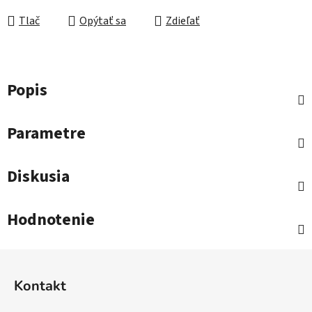
Tlač
Opýtať sa
Zdieľať
Popis
Parametre
Diskusia
Hodnotenie
Z
á
Kontakt
p