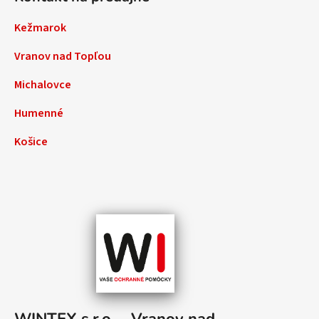
Kežmarok
Vranov nad Topľou
Michalovce
Humenné
Košice
WINTEX s.r.o. – Vranov nad