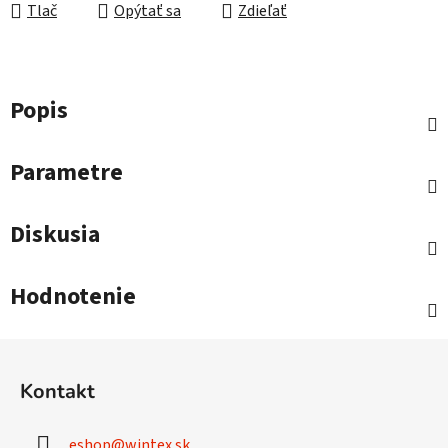
Tlač
Opýtať sa
Zdieľať
Popis
Parametre
Diskusia
Hodnotenie
Z
á
Kontakt
p
ä
eshop
@
wintex.sk