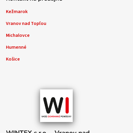
Kežmarok
Vranov nad Topľou
Michalovce
Humenné
Košice
WINTEX s.r.o. – Vranov nad