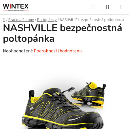
Prejsť
Hľadať
NÁKUP
na
KOŠÍK
obsah
Domov
/
Pracovná obuv
/
Poltopánky
/
NASHVILLE bezpečnostná poltopánka
NASHVILLE bezpečnostná
poltopánka
Priemerné
Neohodnotené
Podrobnosti hodnotenia
hodnotenie
produktu
je
0,0
z
5
hviezdičiek.