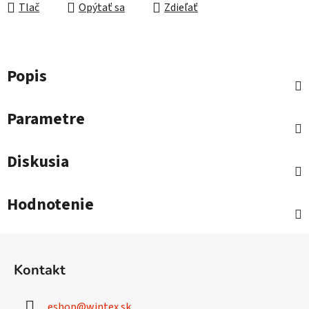
Tlač
Opýtať sa
Zdieľať
Popis
Parametre
Diskusia
Hodnotenie
Z
á
Kontakt
p
ä
eshop
@
wintex.sk