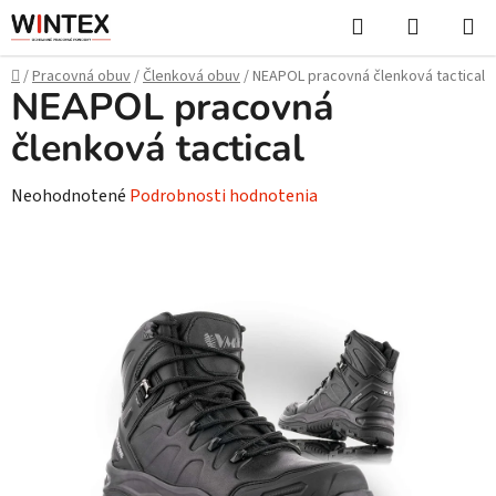
Prejsť
Hľadať
NÁKUP
na
KOŠÍK
obsah
Domov
/
Pracovná obuv
/
Členková obuv
/
NEAPOL pracovná členková tactical
NEAPOL pracovná
členková tactical
Priemerné
Neohodnotené
Podrobnosti hodnotenia
hodnotenie
produktu
je
0,0
z
5
hviezdičiek.