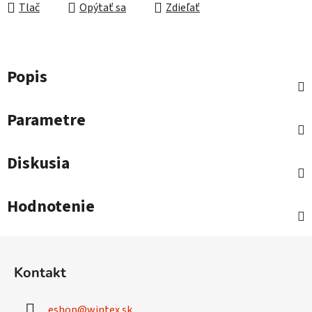
Tlač
Opýtať sa
Zdieľať
Popis
Parametre
Diskusia
Hodnotenie
Z
á
Kontakt
p
ä
eshop
@
wintex.sk