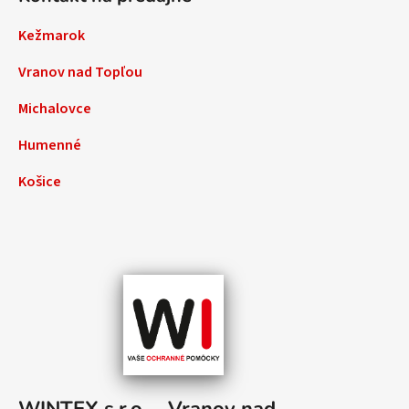
Kežmarok
Vranov nad Topľou
Michalovce
Humenné
Košice
WINTEX s.r.o. – Vranov nad