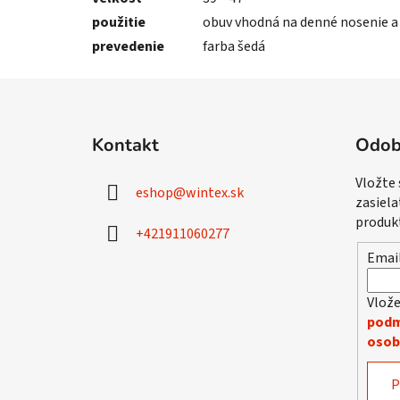
použitie
obuv vhodná na denné nosenie a 
prevedenie
farba šedá
Z
á
Kontakt
Odob
p
ä
Vložte
eshop
@
wintex.sk
t
zasiela
i
produk
+421911060277
e
Emai
Vlože
podm
osob
P