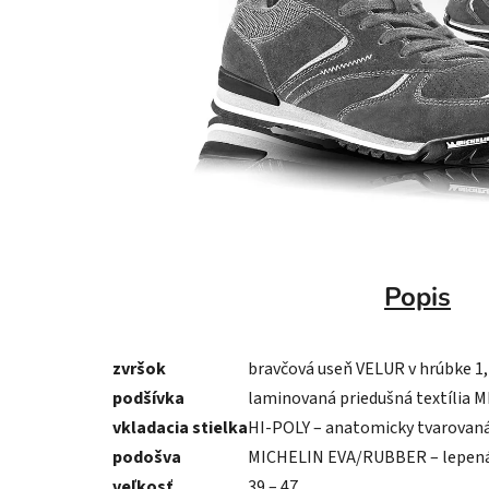
Popis
zvršok
bravčová useň VELUR v hrúbke 1
podšívka
laminovaná priedušná textília 
vkladacia stielka
HI-POLY – anatomicky tvarovaná 
podošva
MICHELIN EVA/RUBBER – lepená
veľkosť
39 – 47