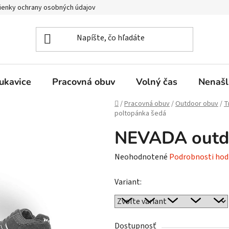
enky ochrany osobných údajov
ukavice
Pracovná obuv
Volný čas
Nenašl
Domov
/
Pracovná obuv
/
Outdoor obuv
/
T
poltopánka šedá
NEVADA outdo
Priemerné
Neohodnotené
Podrobnosti hod
hodnotenie
Variant:
produktu
je
0,0
z
Dostupnosť