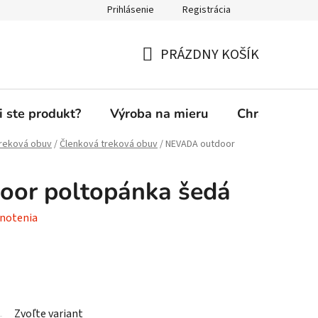
Prihlásenie
Registrácia
PRÁZDNY KOŠÍK
NÁKUPNÝ
KOŠÍK
i ste produkt?
Výroba na mieru
Chránená die
reková obuv
/
Členková treková obuv
/
NEVADA outdoor
or poltopánka šedá
notenia
Zvoľte variant