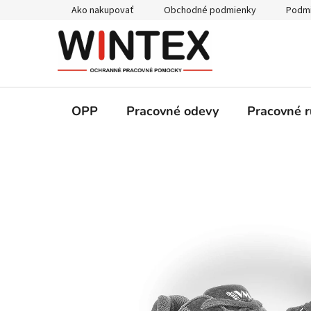
Prejsť
Ako nakupovať
Obchodné podmienky
Podmi
na
obsah
OPP
Pracovné odevy
Pracovné r