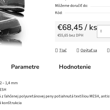
5
Môžeme doručiť do:
hviezdičiek.
Kód:
€68,45
/ ks
€55,65 bez DPH
Jednotková cena:
Tlač
Opýtať sa
Parametre
Hodnotenie
,2 – 1,4 mm
MESH
z ľahčenej polyuretánovej peny potiahnutá textíliou MESH, antis
 konštrukcia