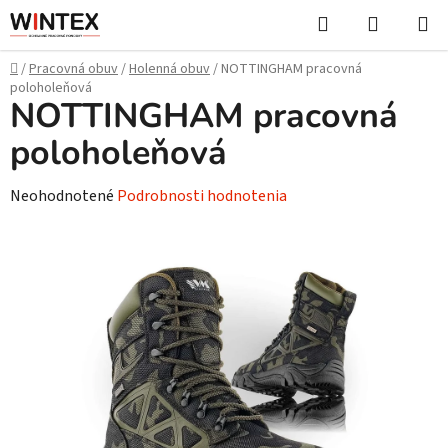
Prejsť
Hľadať
NÁKUP
na
KOŠÍK
obsah
Domov
/
Pracovná obuv
/
Holenná obuv
/
NOTTINGHAM pracovná
poloholeňová
NOTTINGHAM pracovná
poloholeňová
Priemerné
Neohodnotené
Podrobnosti hodnotenia
hodnotenie
produktu
je
0,0
z
5
hviezdičiek.