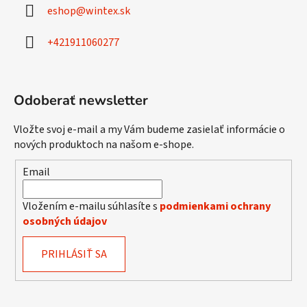
ä
eshop
@
wintex.sk
t
i
+421911060277
e
Odoberať newsletter
Vložte svoj e-mail a my Vám budeme zasielať informácie o
nových produktoch na našom e-shope.
Email
Vložením e-mailu súhlasíte s
podmienkami ochrany
osobných údajov
PRIHLÁSIŤ SA