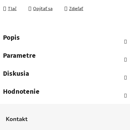
Tlač
Opýtať sa
Zdieľať
Popis
Parametre
Diskusia
Hodnotenie
Z
á
Kontakt
p