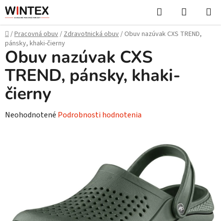
Prejsť
Hľadať
NÁKUP
na
KOŠÍK
obsah
Domov
/
Pracovná obuv
/
Zdravotnická obuv
/
Obuv nazúvak CXS TREND,
pánsky, khaki-čierny
Obuv nazúvak CXS
TREND, pánsky, khaki-
čierny
Priemerné
Neohodnotené
Podrobnosti hodnotenia
hodnotenie
produktu
je
0,0
z
5
hviezdičiek.