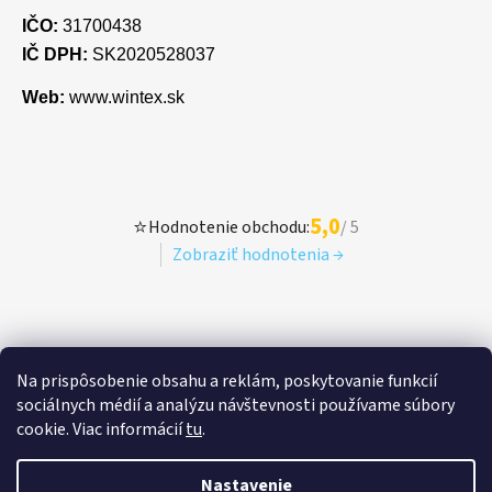
IČO:
31700438
IČ DPH:
SK2020528037
Web:
www.wintex.sk
5,0
⭐
Hodnotenie obchodu:
/ 5
Zobraziť hodnotenia →
Na prispôsobenie obsahu a reklám, poskytovanie funkcií
sociálnych médií a analýzu návštevnosti používame súbory
cookie. Viac informácií
tu
.
Nastavenie