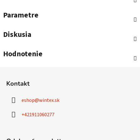
Parametre
Diskusia
Hodnotenie
Z
á
Kontakt
p
ä
eshop
@
wintex.sk
t
i
+421911060277
e