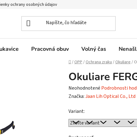
enky ochrany osobných údajov
ukavice
Pracovná obuv
Volný čas
Nenašl
Domov
/
OPP
/
Ochrana zraku
/
Okuliare
/
O
Okuliare FER
Priemerné
Neohodnotené
Podrobnosti hod
hodnotenie
Značka:
Jaan Lih Optical Co., Ltd
produktu
Variant:
je
0,0
z