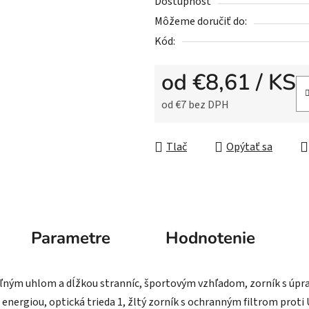
5
Dostupnosť
hviezdičiek.
Môžeme doručiť do:
Kód:
od
€8,61
/ KS
od
€7
bez DPH
Jednotková cena:
Tlač
Opýtať sa
Parametre
Hodnotenie
ným uhlom a dĺžkou stranníc, športovým vzhľadom, zorník s úpravo
energiou, optická trieda 1, žltý zorník s ochranným filtrom proti