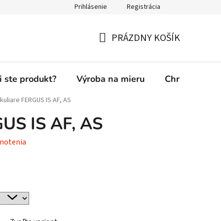
Prihlásenie
Registrácia
PRÁZDNY KOŠÍK
NÁKUPNÝ
KOŠÍK
i ste produkt?
Výroba na mieru
Chránená die
kuliare FERGUS IS AF, AS
GUS IS AF, AS
notenia