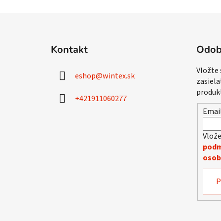
Z
á
Kontakt
Odob
p
ä
Vložte
eshop
@
wintex.sk
t
zasiela
i
produk
+421911060277
e
Emai
Vlože
podm
osob
P