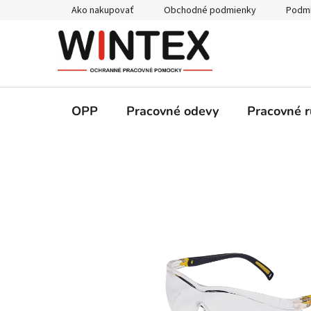
Prejsť
Ako nakupovať
Obchodné podmienky
Podmi
na
obsah
OPP
Pracovné odevy
Pracovné r