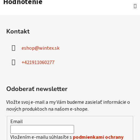
Hodnotenie
Z
á
Kontakt
p
ä
eshop
@
wintex.sk
t
i
+421911060277
e
Odoberať newsletter
Vložte svoj e-mail a my Vám budeme zasielať informácie o
nových produktoch na našom e-shope.
Email
Vložením e-mailu súhlasíte s
podmienkami ochrany