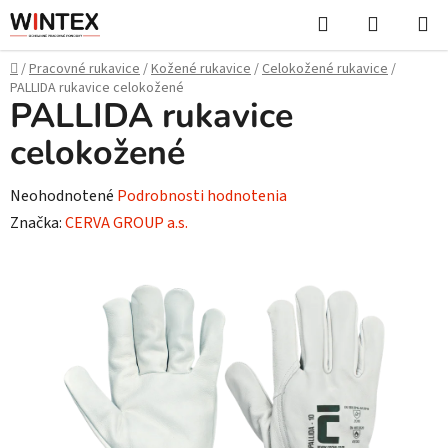
Prejsť
Hľadať
NÁKUP
na
KOŠÍK
obsah
Domov
/
Pracovné rukavice
/
Kožené rukavice
/
Celokožené rukavice
/
PALLIDA rukavice celokožené
PALLIDA rukavice
celokožené
Priemerné
Neohodnotené
Podrobnosti hodnotenia
hodnotenie
Značka:
CERVA GROUP a.s.
produktu
je
0,0
z
5
hviezdičiek.