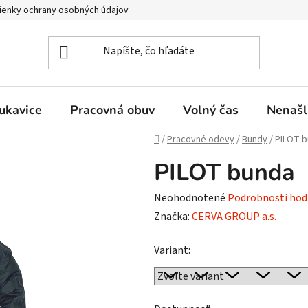
enky ochrany osobných údajov
ukavice
Pracovná obuv
Volný čas
Nenašl
Domov
/
Pracovné odevy
/
Bundy
/
PILOT 
PILOT bunda
Priemerné
Neohodnotené
Podrobnosti hod
hodnotenie
Značka:
CERVA GROUP a.s.
produktu
Variant:
je
0,0
z