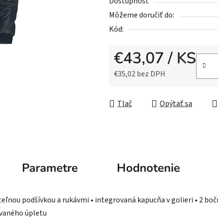
5
Dostupnosť
hviezdičiek.
Môžeme doručiť do:
Kód:
€43,07
/ KS
€35,02 bez DPH
Jednotková cena:
Tlač
Opýtať sa
Parametre
Hodnotenie
nou podšívkou a rukávmi • integrovaná kapucňa v golieri • 2 bočné
ovaného úpletu