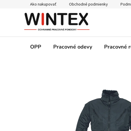
Prejsť
Ako nakupovať
Obchodné podmienky
Podmi
na
obsah
OPP
Pracovné odevy
Pracovné r