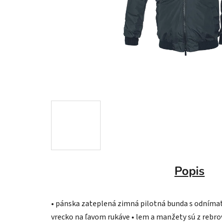
Popis
• pánska zateplená zimná pilotná bunda s odnímateľ
vrecko na ľavom rukáve • lem a manžety sú z rebr