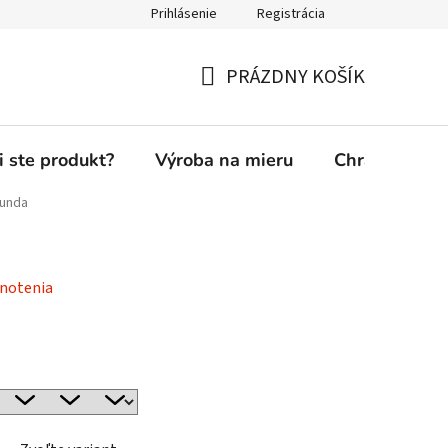
Prihlásenie
Registrácia
PRÁZDNY KOŠÍK
NÁKUPNÝ
KOŠÍK
i ste produkt?
Výroba na mieru
Chránená die
bunda
notenia