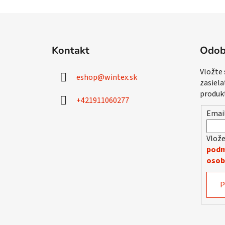
Z
á
Kontakt
Odob
p
ä
Vložte
eshop
@
wintex.sk
t
zasiela
i
produk
+421911060277
e
Emai
Vlože
podm
osob
P