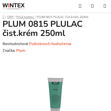
Prejsť
Hľadať
NÁKUP
na
KOŠÍK
obsah
Domov
/
OPP
/
Prvá pomoc
/
PLUM 0815 PLULAC čist.krém 250ml
PLUM 0815 PLULAC
čist.krém 250ml
Priemerné
Neohodnotené
Podrobnosti hodnotenia
hodnotenie
Značka:
Plum
produktu
je
0,0
z
5
hviezdičiek.