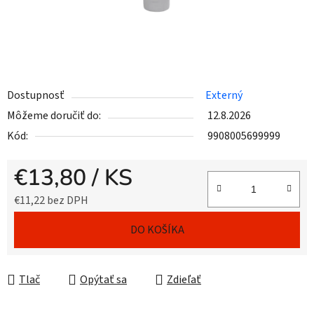
Dostupnosť
Externý
Môžeme doručiť do:
12.8.2026
Kód:
9908005699999
€13,80
/ KS
€11,22 bez DPH
Jednotková cena:
DO KOŠÍKA
Tlač
Opýtať sa
Zdieľať