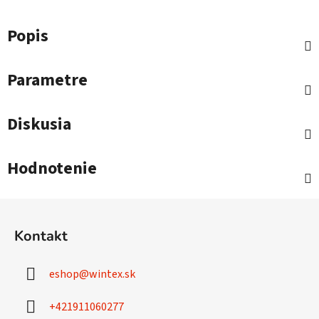
Popis
Parametre
Diskusia
Hodnotenie
Z
á
Kontakt
p
ä
eshop
@
wintex.sk
t
i
+421911060277
e