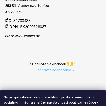
093 01 Vranov nad Topľou
Slovensko
IČO:
31700438
IČ DPH:
SK2020528037
Web:
www.wintex.sk
5,0
⭐
Hodnotenie obchodu:
/ 5
Zobraziť hodnotenia →
Na prispôsobenie obsahu a reklám, poskytovanie funkcií
sociálnych médií a analýzu návštevnosti používame súbory