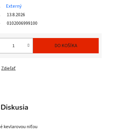
Externý
13.8.2026
0102006999100
DO KOŠÍKA
Zdieľať
Diskusia
té kevlarovou niťou