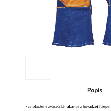
Popis
• celokožené zváračské rukavice z hovädzej štiepenk