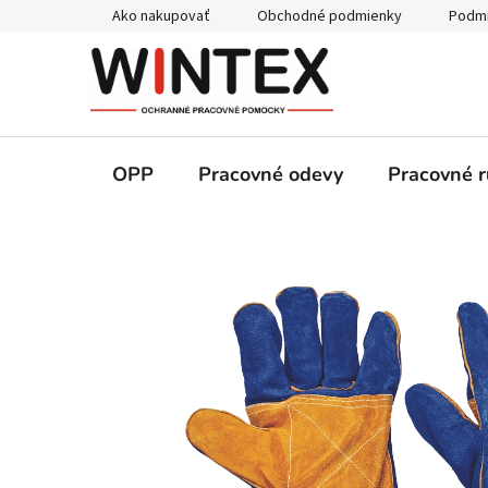
Prejsť
Ako nakupovať
Obchodné podmienky
Podmi
na
obsah
OPP
Pracovné odevy
Pracovné r