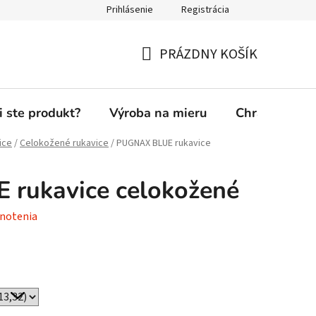
Prihlásenie
Registrácia
PRÁZDNY KOŠÍK
NÁKUPNÝ
KOŠÍK
i ste produkt?
Výroba na mieru
Chránená die
ice
/
Celokožené rukavice
/
PUGNAX BLUE rukavice
rukavice celokožené
notenia