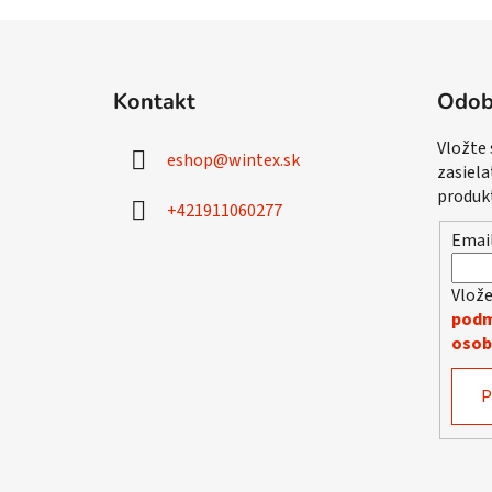
Z
á
Kontakt
Odob
p
ä
Vložte
eshop
@
wintex.sk
t
zasiela
i
produk
+421911060277
e
Emai
Vlože
podm
osob
P