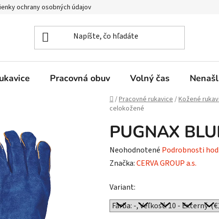
enky ochrany osobných údajov
ukavice
Pracovná obuv
Volný čas
Nenašl
Domov
/
Pracovné rukavice
/
Kožené rukav
celokožené
PUGNAX BLUE 
Priemerné
Neohodnotené
Podrobnosti hod
hodnotenie
Značka:
CERVA GROUP a.s.
produktu
Variant:
je
0,0
z