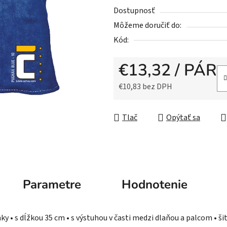
5
Dostupnosť
hviezdičiek.
Môžeme doručiť do:
Kód:
€13,32
/ PÁR
€10,83 bez DPH
Jednotková cena:
Tlač
Opýtať sa
Parametre
Hodnotenie
y • s dĺžkou 35 cm • s výstuhou v časti medzi dlaňou a palcom • ši