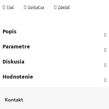
Tlač
Opýtať sa
Zdieľať
Popis
Parametre
Diskusia
Hodnotenie
Z
á
Kontakt
p