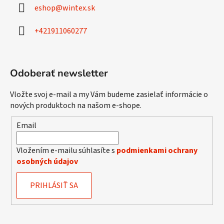
ä
eshop
@
wintex.sk
t
i
+421911060277
e
Odoberať newsletter
Vložte svoj e-mail a my Vám budeme zasielať informácie o
nových produktoch na našom e-shope.
Email
Vložením e-mailu súhlasíte s
podmienkami ochrany
osobných údajov
PRIHLÁSIŤ SA