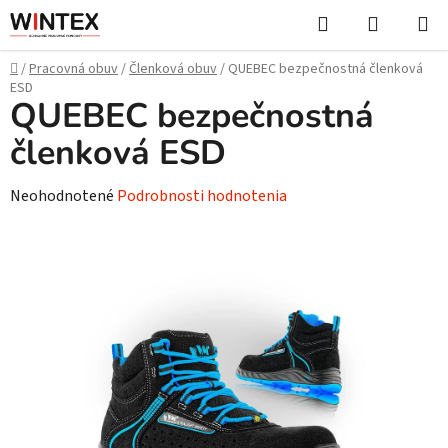
Prejsť
Hľadať
NÁKUP
na
KOŠÍK
obsah
Domov
/
Pracovná obuv
/
Členková obuv
/
QUEBEC bezpečnostná členková
ESD
QUEBEC bezpečnostná
členková ESD
Priemerné
Neohodnotené
Podrobnosti hodnotenia
hodnotenie
produktu
je
0,0
z
5
hviezdičiek.