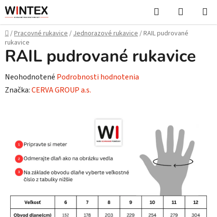
Prejsť
Hľadať
NÁKUP
na
KOŠÍK
obsah
Domov
/
Pracovné rukavice
/
Jednorazové rukavice
/
RAIL pudrované
rukavice
RAIL pudrované rukavice
Priemerné
Neohodnotené
Podrobnosti hodnotenia
hodnotenie
Značka:
CERVA GROUP a.s.
produktu
je
0,0
z
5
hviezdičiek.