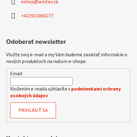
eshop
@
wintex.sk
t
i
+421911060277
e
Odoberať newsletter
Vložte svoj e-mail a my Vám budeme zasielať informácie o
nových produktoch na našom e-shope.
Email
Vložením e-mailu súhlasíte s
podmienkami ochrany
osobných údajov
PRIHLÁSIŤ SA