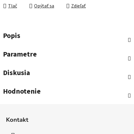
Tlač
Opýtať sa
Zdieľať
Popis
Parametre
Diskusia
Hodnotenie
Z
á
Kontakt
p
ä