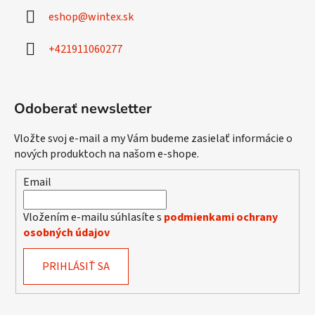
ä
eshop
@
wintex.sk
t
i
+421911060277
e
Odoberať newsletter
Vložte svoj e-mail a my Vám budeme zasielať informácie o
nových produktoch na našom e-shope.
Email
Vložením e-mailu súhlasíte s
podmienkami ochrany
osobných údajov
PRIHLÁSIŤ SA