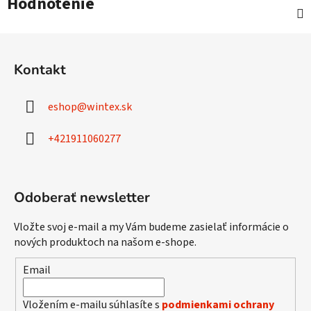
Hodnotenie
Z
á
Kontakt
p
ä
eshop
@
wintex.sk
t
i
+421911060277
e
Odoberať newsletter
Vložte svoj e-mail a my Vám budeme zasielať informácie o
nových produktoch na našom e-shope.
Email
Vložením e-mailu súhlasíte s
podmienkami ochrany