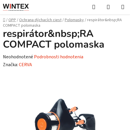
Prejsť
Hľadať
NÁKUP
na
KOŠÍK
obsah
Domov
/
OPP
/
Ochrana dýchacích ciest
/
Polomasky
/
respirátor&nbsp;RA
COMPACT polomaska
respirátor&nbsp;RA
COMPACT polomaska
Priemerné
Neohodnotené
Podrobnosti hodnotenia
hodnotenie
Značka:
CERVA
produktu
je
0,0
z
5
hviezdičiek.