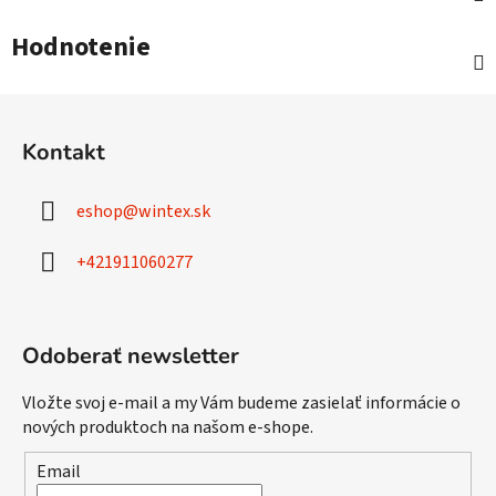
Hodnotenie
Z
á
Kontakt
p
ä
eshop
@
wintex.sk
t
i
+421911060277
e
Odoberať newsletter
Vložte svoj e-mail a my Vám budeme zasielať informácie o
nových produktoch na našom e-shope.
Email