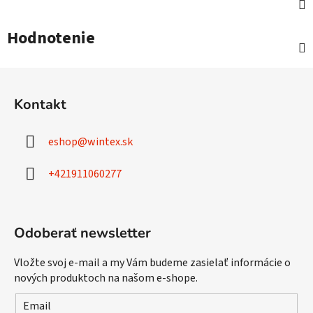
Hodnotenie
Z
á
Kontakt
p
ä
eshop
@
wintex.sk
t
i
+421911060277
e
Odoberať newsletter
Vložte svoj e-mail a my Vám budeme zasielať informácie o
nových produktoch na našom e-shope.
Email