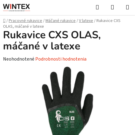
Prejsť
Hľadať
NÁKUP
na
KOŠÍK
obsah
Domov
/
Pracovné rukavice
/
Máčané rukavice
/
V latexe
/
Rukavice CXS
OLAS, máčané v latexe
Rukavice CXS OLAS,
máčané v latexe
Priemerné
Neohodnotené
Podrobnosti hodnotenia
hodnotenie
produktu
je
0,0
z
5
hviezdičiek.