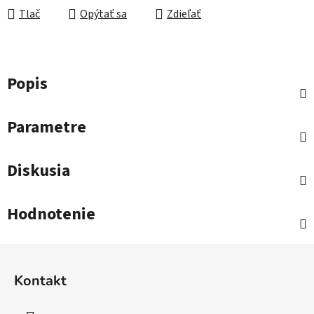
Tlač
Opýtať sa
Zdieľať
Popis
Parametre
Diskusia
Hodnotenie
Z
á
Kontakt
p
ä