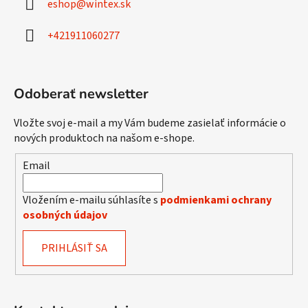
eshop
@
wintex.sk
t
i
+421911060277
e
Odoberať newsletter
Vložte svoj e-mail a my Vám budeme zasielať informácie o
nových produktoch na našom e-shope.
Email
Vložením e-mailu súhlasíte s
podmienkami ochrany
osobných údajov
PRIHLÁSIŤ SA