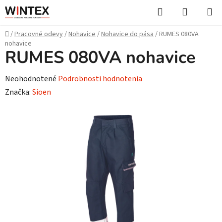
Prejsť
Hľadať
NÁKUP
na
KOŠÍK
obsah
Domov
/
Pracovné odevy
/
Nohavice
/
Nohavice do pása
/
RUMES 080VA
nohavice
RUMES 080VA nohavice
Priemerné
Neohodnotené
Podrobnosti hodnotenia
hodnotenie
Značka:
Sioen
produktu
je
0,0
z
5
hviezdičiek.