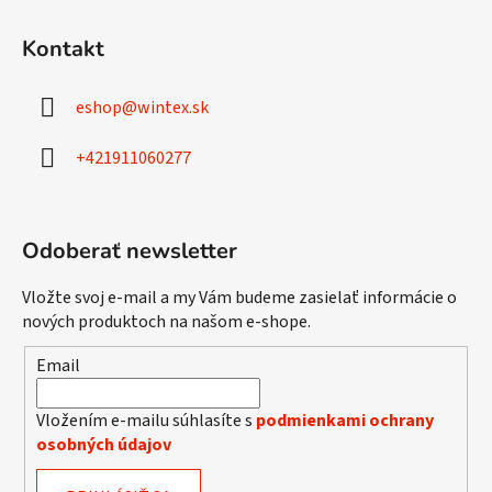
Z
á
Kontakt
p
ä
eshop
@
wintex.sk
t
i
+421911060277
e
Odoberať newsletter
Vložte svoj e-mail a my Vám budeme zasielať informácie o
nových produktoch na našom e-shope.
Email
Vložením e-mailu súhlasíte s
podmienkami ochrany
osobných údajov