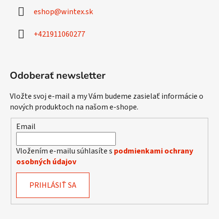
ä
eshop
@
wintex.sk
t
i
+421911060277
e
Odoberať newsletter
Vložte svoj e-mail a my Vám budeme zasielať informácie o
nových produktoch na našom e-shope.
Email
Vložením e-mailu súhlasíte s
podmienkami ochrany
osobných údajov
PRIHLÁSIŤ SA