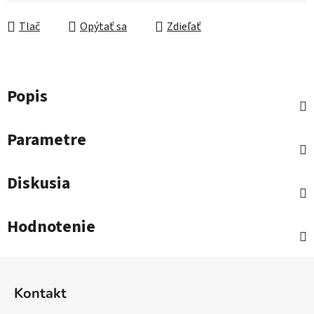
Tlač
Opýtať sa
Zdieľať
Popis
Parametre
Diskusia
Hodnotenie
Z
á
Kontakt
p