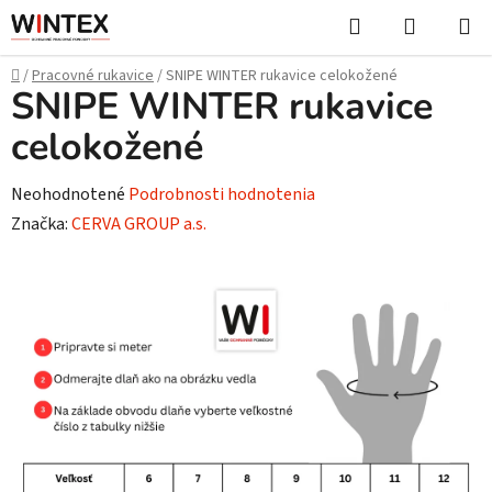
Prejsť
Hľadať
NÁKUP
na
KOŠÍK
obsah
Domov
/
Pracovné rukavice
/
SNIPE WINTER rukavice celokožené
SNIPE WINTER rukavice
celokožené
Priemerné
Neohodnotené
Podrobnosti hodnotenia
hodnotenie
Značka:
CERVA GROUP a.s.
produktu
je
0,0
z
5
hviezdičiek.