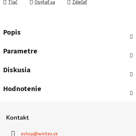
Tlač
Opýtať sa
Zdieľať
Popis
Parametre
Diskusia
Hodnotenie
Z
á
Kontakt
p
ä
eshop
@
wintex.sk