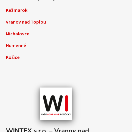
Kežmarok
Vranov nad Topľou
Michalovce
Humenné
Košice
WINTEX s.r.o. – Vranov nad