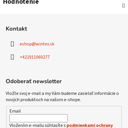
Hodnotenie
Z
á
Kontakt
p
ä
eshop
@
wintex.sk
t
i
+421911060277
e
Odoberať newsletter
Vložte svoj e-mail a my Vám budeme zasielať informácie o
nových produktoch na našom e-shope.
Email
Vložením e-mailu súhlasíte s
podmienkami ochrany