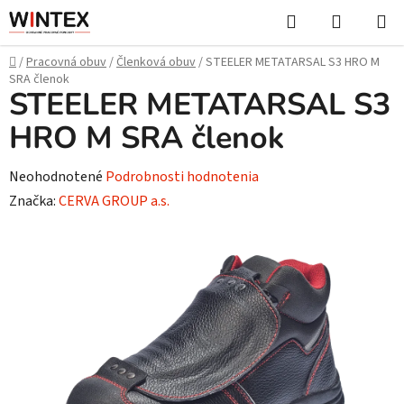
Prejsť
Hľadať
NÁKUP
na
KOŠÍK
obsah
Domov
/
Pracovná obuv
/
Členková obuv
/
STEELER METATARSAL S3 HRO M
SRA členok
STEELER METATARSAL S3
HRO M SRA členok
Priemerné
Neohodnotené
Podrobnosti hodnotenia
hodnotenie
Značka:
CERVA GROUP a.s.
produktu
je
0,0
z
5
hviezdičiek.