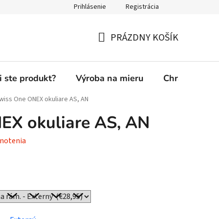
Prihlásenie
Registrácia
PRÁZDNY KOŠÍK
NÁKUPNÝ
KOŠÍK
i ste produkt?
Výroba na mieru
Chránená die
wiss One ONEX okuliare AS, AN
EX okuliare AS, AN
notenia