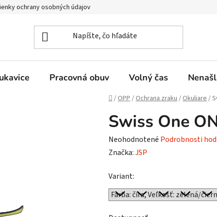
enky ochrany osobných údajov
ukavice
Pracovná obuv
Volný čas
Nenašl
Domov
/
OPP
/
Ochrana zraku
/
Okuliare
/
S
Swiss One ON
Priemerné
Neohodnotené
Podrobnosti hod
hodnotenie
Značka:
JSP
produktu
Variant:
je
0,0
z