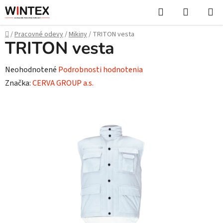
Prejsť
Hľadať
NÁKUP
na
KOŠÍK
obsah
Domov
/
Pracovné odevy
/
Mikiny
/
TRITON vesta
TRITON vesta
Priemerné
Neohodnotené
Podrobnosti hodnotenia
hodnotenie
Značka:
CERVA GROUP a.s.
produktu
je
0,0
z
5
hviezdičiek.