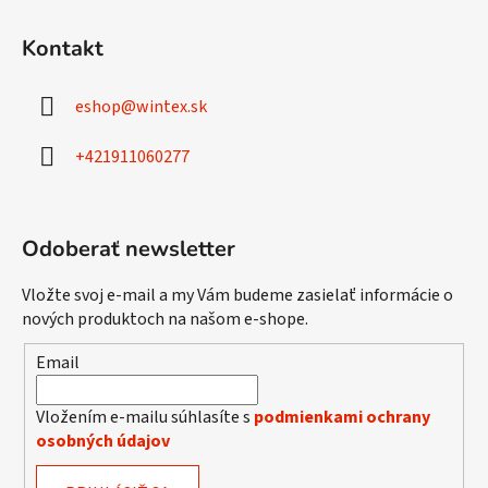
Z
á
Kontakt
p
ä
eshop
@
wintex.sk
t
i
+421911060277
e
Odoberať newsletter
Vložte svoj e-mail a my Vám budeme zasielať informácie o
nových produktoch na našom e-shope.
Email
Vložením e-mailu súhlasíte s
podmienkami ochrany
osobných údajov