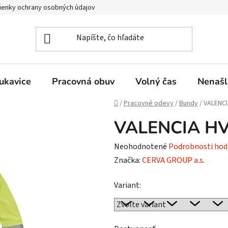
enky ochrany osobných údajov
ukavice
Pracovná obuv
Volný čas
Nenašl
Domov
/
Pracovné odevy
/
Bundy
/
VALENCI
VALENCIA HV
Priemerné
Neohodnotené
Podrobnosti hod
hodnotenie
Značka:
CERVA GROUP a.s.
produktu
Variant:
je
0,0
z