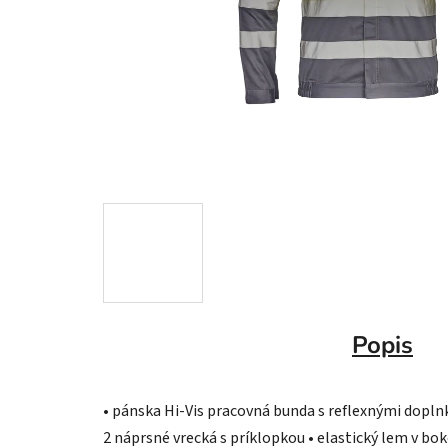
Popis
• pánska Hi-Vis pracovná bunda s reflexnými doplnk
2 náprsné vrecká s príklopkou • elastický lem v b