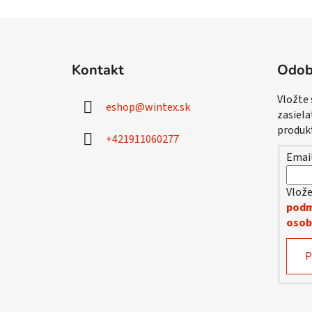
Z
á
Kontakt
Odob
p
ä
Vložte
eshop
@
wintex.sk
t
zasiela
i
produk
+421911060277
e
Emai
Vlože
podm
osob
P