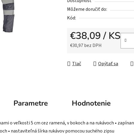
5
Dostupnosť
hviezdičiek.
Môžeme doručiť do:
Kód:
€38,09
/ KS
€30,97 bez DPH
Jednotková cena:
Tlač
Opýtať sa
Parametre
Hodnotenie
ami o veľkosti 5 cm cez ramená, v bokoch a na rukávoch • zapínani
okoch • nastaviteľná šírka rukávov pomocou suchého zipsu