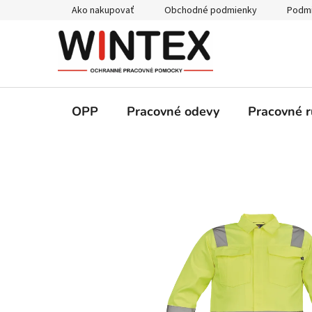
Prejsť
Ako nakupovať
Obchodné podmienky
Podmi
na
obsah
OPP
Pracovné odevy
Pracovné r