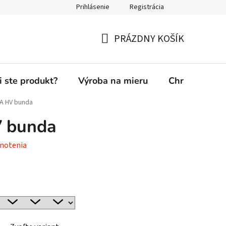
Prihlásenie
Registrácia
PRÁZDNY KOŠÍK
NÁKUPNÝ
KOŠÍK
i ste produkt?
Výroba na mieru
Chránená die
A HV bunda
 bunda
notenia