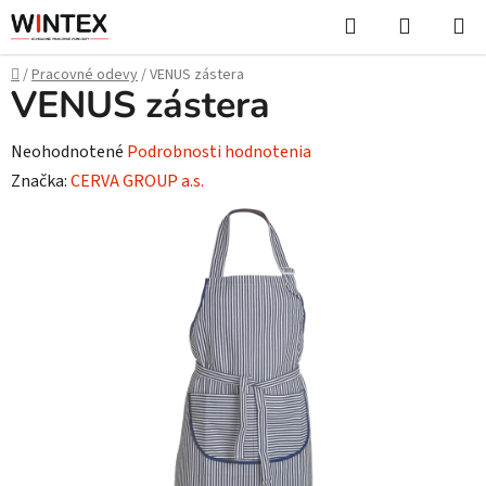
Prejsť
Hľadať
NÁKUP
na
KOŠÍK
obsah
Domov
/
Pracovné odevy
/
VENUS zástera
VENUS zástera
Priemerné
Neohodnotené
Podrobnosti hodnotenia
hodnotenie
Značka:
CERVA GROUP a.s.
produktu
je
0,0
z
5
hviezdičiek.