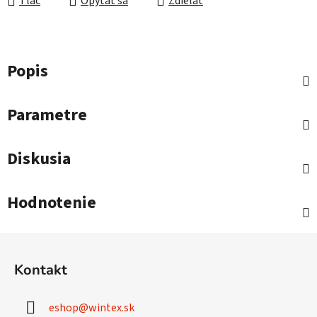
Tlač
Opýtať sa
Zdieľať
Popis
Parametre
Diskusia
Hodnotenie
Z
á
Kontakt
p
ä
eshop
@
wintex.sk
t