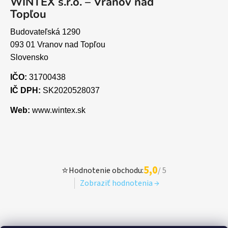
WINTEX s.r.o. – Vranov nad
Topľou
Budovateľská 1290
093 01 Vranov nad Topľou
Slovensko
IČO:
31700438
IČ DPH:
SK2020528037
Web:
www.wintex.sk
5,0
⭐
Hodnotenie obchodu:
/ 5
Zobraziť hodnotenia →