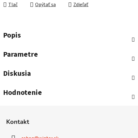
Tlač
Opýtať sa
Zdieľať
Popis
Parametre
Diskusia
Hodnotenie
Z
á
Kontakt
p
ä