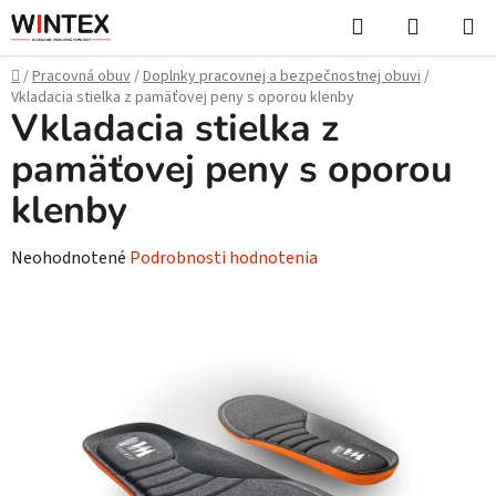
Prejsť
Hľadať
NÁKUP
na
KOŠÍK
obsah
Domov
/
Pracovná obuv
/
Doplnky pracovnej a bezpečnostnej obuvi
/
Vkladacia stielka z pamäťovej peny s oporou klenby
Vkladacia stielka z
pamäťovej peny s oporou
klenby
Priemerné
Neohodnotené
Podrobnosti hodnotenia
hodnotenie
produktu
je
0,0
z
5
hviezdičiek.