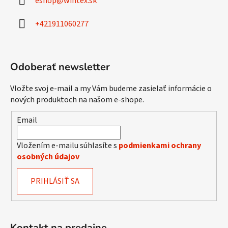
eshop
@
wintex.sk
t
i
+421911060277
e
Odoberať newsletter
Vložte svoj e-mail a my Vám budeme zasielať informácie o
nových produktoch na našom e-shope.
Email
Vložením e-mailu súhlasíte s
podmienkami ochrany
osobných údajov
PRIHLÁSIŤ SA
Kontakt na predajne