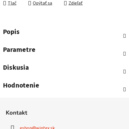
Tlač
Opýtať sa
Zdieľať
Popis
Parametre
Diskusia
Hodnotenie
Z
á
Kontakt
p
ä
eshop
@
wintex.sk