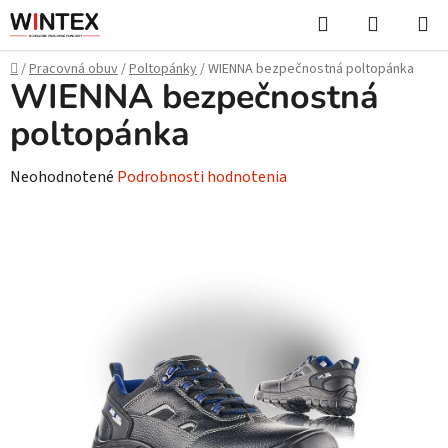
Prejsť
Hľadať
NÁKUP
na
KOŠÍK
obsah
Domov
/
Pracovná obuv
/
Poltopánky
/
WIENNA bezpečnostná poltopánka
WIENNA bezpečnostná
poltopánka
Priemerné
Neohodnotené
Podrobnosti hodnotenia
hodnotenie
produktu
je
0,0
z
5
hviezdičiek.