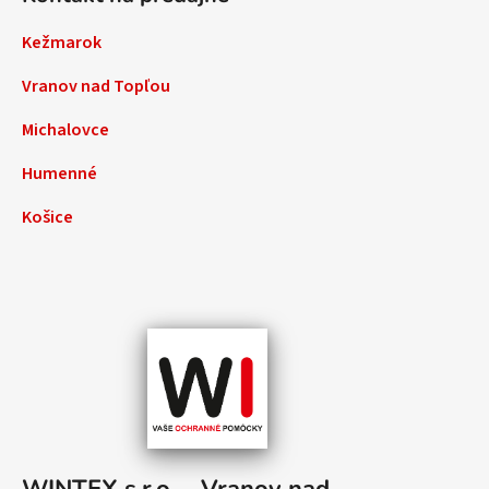
Kežmarok
Vranov nad Topľou
Michalovce
Humenné
Košice
WINTEX s.r.o. – Vranov nad