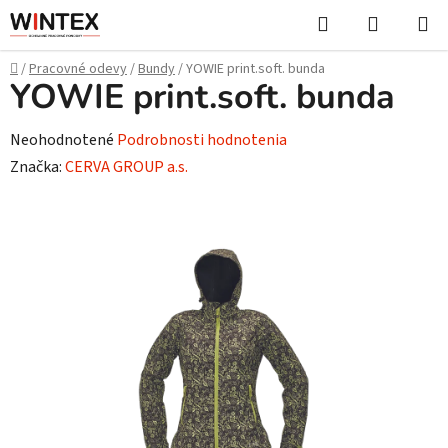
Prejsť
Hľadať
NÁKUP
na
KOŠÍK
obsah
Domov
/
Pracovné odevy
/
Bundy
/
YOWIE print.soft. bunda
YOWIE print.soft. bunda
Priemerné
Neohodnotené
Podrobnosti hodnotenia
hodnotenie
Značka:
CERVA GROUP a.s.
produktu
je
0,0
z
5
hviezdičiek.