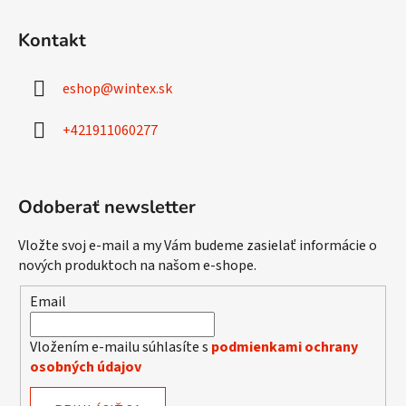
Z
á
Kontakt
p
ä
eshop
@
wintex.sk
t
i
+421911060277
e
Odoberať newsletter
Vložte svoj e-mail a my Vám budeme zasielať informácie o
nových produktoch na našom e-shope.
Email
Vložením e-mailu súhlasíte s
podmienkami ochrany
osobných údajov