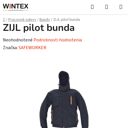
Prejsť
Hľadať
NÁKUP
na
KOŠÍK
obsah
Domov
/
Pracovné odevy
/
Bundy
/
ZIJL pilot bunda
ZIJL pilot bunda
Priemerné
Neohodnotené
Podrobnosti hodnotenia
hodnotenie
Značka:
SAFEWORKER
produktu
je
0,0
z
5
hviezdičiek.