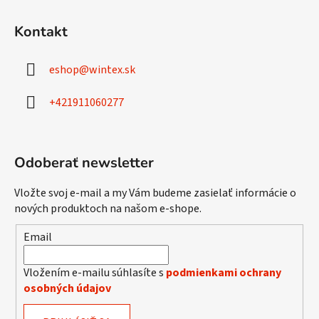
Z
á
Kontakt
p
ä
eshop
@
wintex.sk
t
i
+421911060277
e
Odoberať newsletter
Vložte svoj e-mail a my Vám budeme zasielať informácie o
nových produktoch na našom e-shope.
Email
Vložením e-mailu súhlasíte s
podmienkami ochrany
osobných údajov